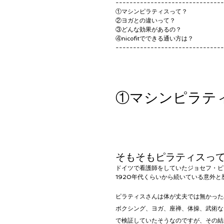
------------------------------
①マシンピラティスって？
②ヨガとの違いって？
③どんな効果があるの？
④nicofitでできる通い方は？
------------------------------
①マシンピラテ
そもそもピラティスっ
ドイツで看護師をしていたジョセフ・ピ
1920年代くらいから続いている意外
ピラティスさんは体が丈夫では無かった
ボクシング、ヨガ、座禅、体操、武術な
で検証していたそうなのですが、その結