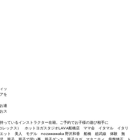
ィッ
アを
お連
おス
持っているインストラクター在籍。ご予約でお子様の遊び相手に
（コレックス）　ホットヨガスタジオLAVA船橋店　ママ会　イタマル　イタリ
ット　美人　モデル　nozawawaka 野沢和香　船橋　総武線　体験　無
児　親子　親子で習い事　親子ダンス　親子ヨガ　マタニティ　骨盤矯正　ト