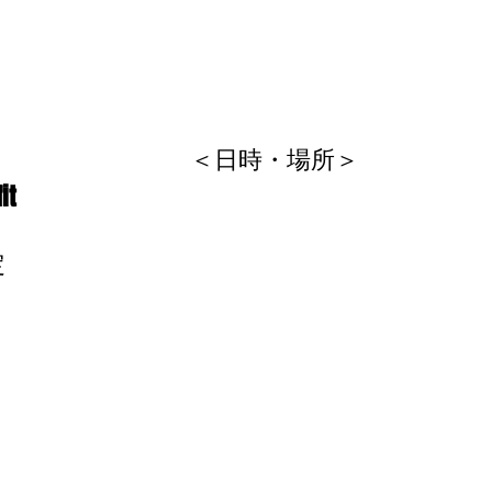
＜日時・場所＞
it
定