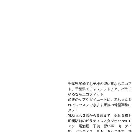
千葉県船橋でお子様の習い事なら二コフ
ト、千葉県でチャレンジドチア、パラチ
やるなら二コフィット
産後のケアやダイエットに。赤ちゃんを
れでレッスンできます産後の骨盤調整に
スメ！
乳幼児も３歳から５歳まで　保育資格も
船橋駅前のピラティススタジオcorex
アン　居酒屋　子供　習い事　肉　ダイエ
料　ピラティス　ヨガ　キッズチア　幼