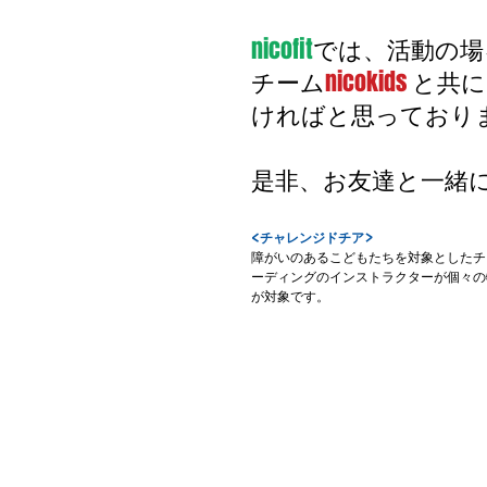
nicofit
では、活動の場
チーム
nicokids
 と共
ければと思っており
是非、お友達と一緒
<チャレンジドチア>
障がいのあるこどもたちを対象としたチ
ーディングのインストラクターが個々の
が対象です。