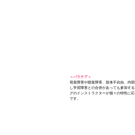
＜パラチア＞
視覚障害や聴覚障害、肢体不自由、内部
し学習障害との合併があっても参加する
グのインストラクターが個々の特性に応
です。