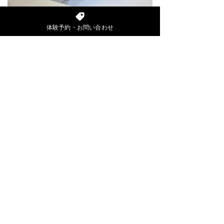
TRIAL RESERVATION
体験予約・お問い合わせ
見学・体験予約はこちら
MORE
ACCESS
FUNABASHI
船橋
千葉県船橋市本町7-12-8 船橋プラノービル2F
JR総武線 船橋駅 徒歩3分／京成船橋駅 徒歩5分