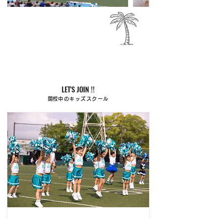
LET'S JOIN !!
​開校中のキッズスクール​