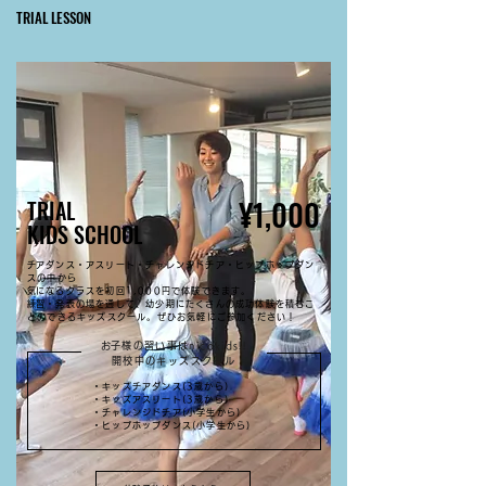
TRIAL LESSON
¥1,000
TRIAL
KIDS SCHOOL
​チアダンス・アスリート・チャレンジドチア・ヒップホップダン
ス
​の中から
​気になるクラスを初回1,000円で体験できます。
​練習・発表の場を通して​、幼少期にたくさんの成功体験を積むこ
とのできるキッズスクール。
​ぜひお気軽にご参加ください！
​お子様の習い事はnicokids!!
開校中のキッズスクール
・キッズチアダンス(3歳から)
・キッズアスリート(3歳から)
・チャレンジドチア(小学生から)
​・ヒップホップダンス(小学生から)