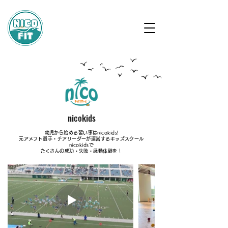
nicokids
幼児から始める習い事はnicokids!
​元アメフト選手・チアリーダーが運営するキッズスクール
nicokidsで
​たくさんの成功・失敗・感動体験を！