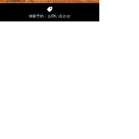
2018年5月
（1）
1件の記事
2018年4月
（5）
5件の記事
2018年2月
（1）
1件の記事
体験予約・お問い合わせ
2017年12月
（2）
2件の記事
2017年10月
（3）
3件の記事
2017年9月
（1）
1件の記事
2017年7月
（1）
1件の記事
2017年6月
（3）
3件の記事
2017年5月
（4）
4件の記事
2017年2月
（1）
1件の記事
タグから検索
キッズチア
トータルビューティー
ニコフィット
パーソナルトレーニング
ピラティス
ピラティスリフォーマー
プライベート
ベイタウン
ベイパーク
マシンピラティス
ママ
ヨガ
ヨガスタジオ
ラバ
体幹
健康寿命
円山
出産
呼吸
対処療法
新着
札幌
海浜幕張
産前産後
産後
産後ケア
産院
症状改善
肩こり
腰痛
膝
船橋
船橋のヨガ
船橋駅
花粉症
首