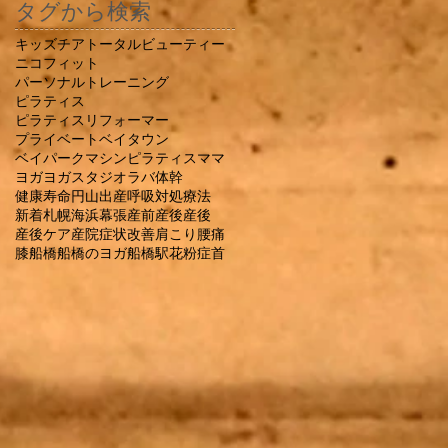
タグから検索
キッズチア
トータルビューティー
ニコフィット
パーソナルトレーニング
ピラティス
ピラティスリフォーマー
プライベート
ベイタウン
ベイパーク
マシンピラティス
ママ
ヨガ
ヨガスタジオ
ラバ
体幹
健康寿命
円山
出産
呼吸
対処療法
新着
札幌
海浜幕張
産前産後
産後
産後ケア
産院
症状改善
肩こり
腰痛
膝
船橋
船橋のヨガ
船橋駅
花粉症
首