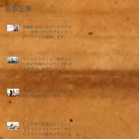
最新記事
船橋駅北口のスタジオでママ向
け「産後のママケア＆リカバリ
ー」クラスを開催します。
マシンピラティス：身体と心の
ための究極のトレーニング×海
浜幕張ベイタウン
幕張でマシンピラティスをやる
ならnicofitへどうぞ！
いま日本で話題のピラティスっ
て！！！リフォーマー、マシン
ピラティスの業界ってどうな