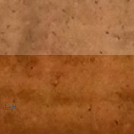
​協賛
ジ
ル