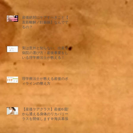
の。
産後絶対にケアすべきこと【腹
直筋離解／妊娠線】なんででき
るの？
実は意外と知らない、出産する
病院の選び方！産後事業をして
いる理学療法士が教える！
理学療法士が教える産後のボデ
ィラインの整え方
【産後ケアクラス】産後6週間
から通える身体のリカバリーク
ラスを開催します＠海浜幕張ベ
イタウンスタジオ